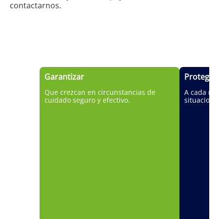
contactarnos.
¿Qué buscamos con el
programa de Salvaguarda?
Garantizar
Proteger
sarrollo de
Que crezcan en circunstancias de
A cada niñ
cuidado seguro y efectivo.
situacione