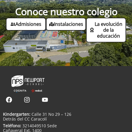
Conoce nuestro colegio
Admisiones
Instalaciones
La evolución
de la
educación
Kindergarten:
Calle 31 No 29 – 126
Detrás del CC Caracolí
Teléfono:
3214049510 Sede
Cañaveral Ext. 1400