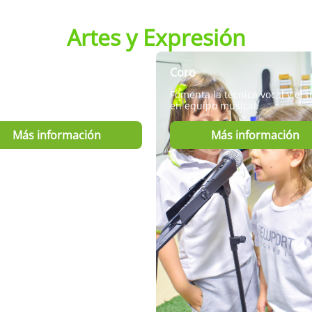
Artes y Expresión
Coro
olla habilidades creativas y
Fomenta la técnica vocal y el t
ivas.
en equipo musical.
Más información
Más información