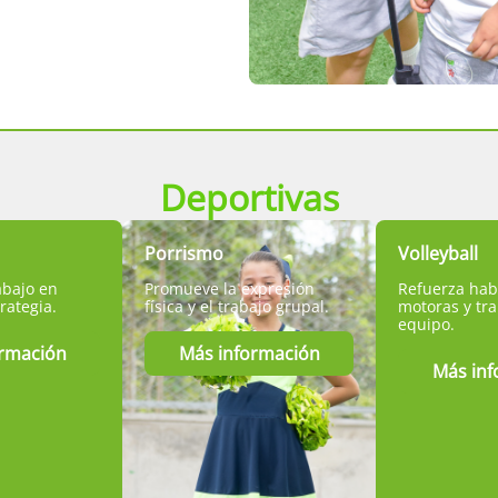
Deportivas
Porrismo
Volleyball
abajo en
Promueve la expresión
Refuerza hab
rategia.
física y el trabajo grupal.
motoras y tr
equipo.
ormación
Más información
Más inf