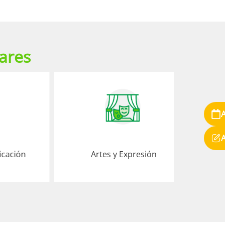
lares
ón
Artes y Expresión