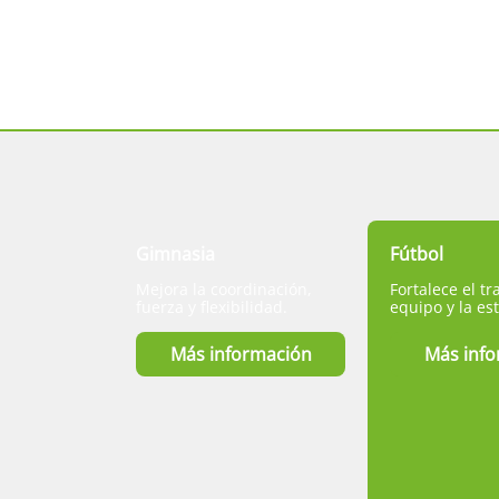
Gimnasia
Fútbol
Mejora la coordinación,
Fortalece el tr
fuerza y flexibilidad.
equipo y la est
Más información
Más inf