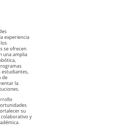
des
a experiencia
 los
es se ofrecen
en una amplia
obótica,
 programas
s estudiantes,
n de
mentar la
tuciones.
rrollo
portunidades
fortalecer su
 colaborativo y
cadémica.