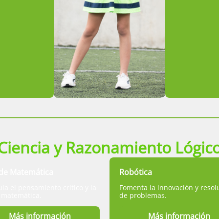
Ciencia y Razonamiento Lógic
 de Matemática
Robótica
la el pensamiento crítico y la
Fomenta la innovación y resol
a matemática.
de problemas.
Más información
Más información