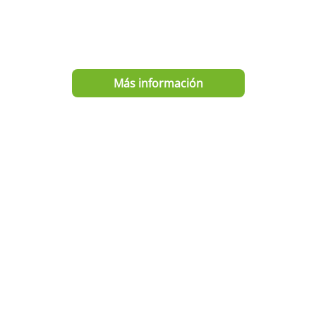
Club de Inglés
Mejora habilidades lingüísticas en
inglés.
Más información