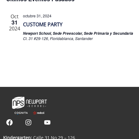
y
d
Eventos
vistas
Ev
Oct
octubre 31, 2024
31
de
CUSTOME PARTY
2024
Newport School, Sede Preescolar, Sede Primaria y Secundaria
Event
Cl. 31 #29-126, Floridablanca, Santander
Kindergarten:
Calle 31 No 29 – 126