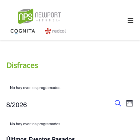
≡
Disfraces
No hay eventos programados.
Naveg
Na
8/2026
Mes
Buscar
Selecciona
de
d
Calendario
la
No hay eventos programados.
fecha.
búsq
vi
de
Últimos Eventos Pasados