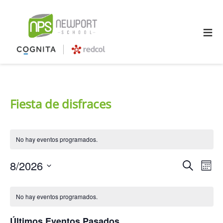
≡
Fiesta de disfraces
No hay eventos programados.
Naveg
Na
8/2026
Buscar
Mes
Selecciona
de
d
Calendario
la
No hay eventos programados.
fecha.
búsq
vi
de
Últimos Eventos Pasados