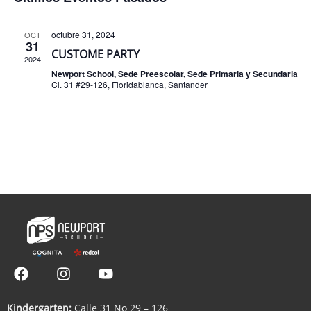
y
d
Eventos
vistas
Ev
octubre 31, 2024
OCT
31
CUSTOME PARTY
de
2024
Newport School, Sede Preescolar, Sede Primaria y Secundaria
Event
Cl. 31 #29-126, Floridablanca, Santander
Kindergarten:
Calle 31 No 29 – 126