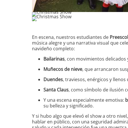
En escena, nuestros estudiantes de
Preescol
música alegre y una narrativa visual que cel
navideño completo:
Bailarinas
, con movimientos delicados y
Muñecos de nieve
, que arrancaron sus
Duendes
, traviesos, enérgicos y llenos
Santa Claus
, como símbolo de ilusión 
Y una escena especialmente emotiva:
b
su belleza y significado.
Y si hubo algo que elevó el show a otro nivel,
hablar en público, con una seguridad admir
saludo y cada intervención fue una muestra 