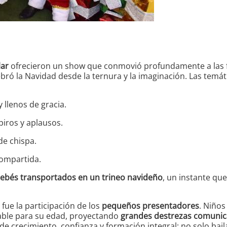
ar
ofrecieron un show que conmovió profundamente a las fa
ebró la Navidad desde la ternura y la imaginación. Las tem
 llenos de gracia.
piros y aplausos.
 de chispa.
compartida.
ebés transportados en un trineo navideño
, un instante qu
 fue la participación de los
pequeños presentadores
. Niños
able para su edad, proyectando
grandes destrezas comunic
de crecimiento, confianza y formación integral: no solo bai