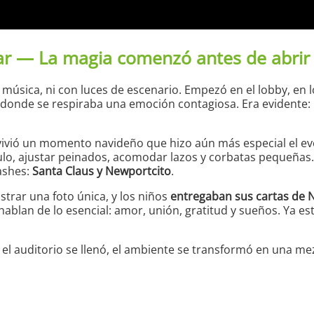
r — La magia comenzó antes de abrir 
sica, ni con luces de escenario. Empezó en el lobby, en lo
 donde se respiraba una emoción contagiosa. Era evidente: l
 vivió un momento navideño que hizo aún más especial el e
ulo, ajustar peinados, acomodar lazos y corbatas pequeñas.
ashes:
Santa Claus y Newportcito
.
istrar una foto única, y los niños
entregaban sus cartas de 
hablan de lo esencial: amor, unión, gratitud y sueños. Ya e
el auditorio se llenó, el ambiente se transformó en una mez