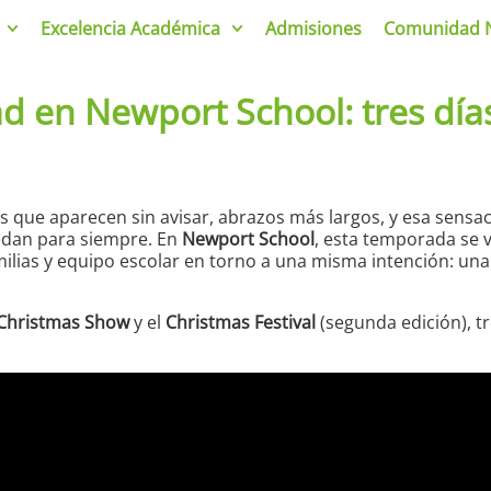
Excelencia Académica
Admisiones
Comunidad 
ad en Newport School: tres día
as que aparecen sin avisar, abrazos más largos, y esa sens
dan para siempre. En
Newport School
, esta temporada se v
lias y equipo escolar en torno a una misma intención: una c
Christmas Show
y el
Christmas Festival
(segunda edición), tr