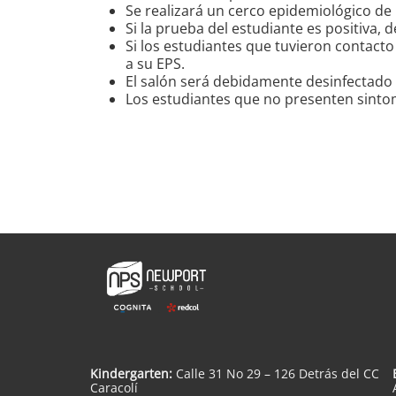
Se realizará un cerco epidemiológico de
Si la prueba del estudiante es positiva,
Si los estudiantes que tuvieron contacto
a su EPS.
El salón será debidamente desinfectado y
Los estudiantes que no presenten sintom
Kindergarten:
Calle 31 No 29 – 126 Detrás del CC
Caracolí