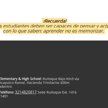
¡Recuerda!
s estudiantes deben ser capaces de pensar y act
con lo que saben: aprender no es memorizar.
Elementary & High School:
Ruitoque Bajo Km3 vía
Acapulco Ramal, Hacienda Trinitarios 600m
adentro
3214820817
Teléfono:
Sede Ruitoque Ext. 1416
-1401