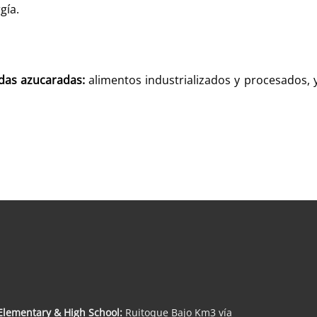
gía.
das azucaradas:
alimentos industrializados y procesados, 
Elementary & High School:
Ruitoque Bajo Km3 vía