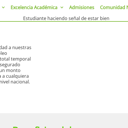
Excelencia Académica
Admisiones
Comunidad 
idad a nuestras
pleo
 total temporal
 asegurado
a un monto
a a cualquiera
ivel nacional.