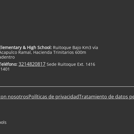
Elementary & High School:
Ruitoque Bajo Km3 vía
Acapulco Ramal, Hacienda Trinitarios 600m
adentro
3214820817
Teléfono:
Sede Ruitoque Ext. 1416
-1401
con nosotros
Políticas de privacidad
Tratamiento de datos p
ools