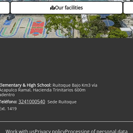
Our facilities
Elementary & High School:
Ruitoque Bajo Km3 vía
Acapulco Ramal, Hacienda Trinitarios 600m
adentro
3241000540
Teléfono:
Sede Ruitoque
Ext. 1419
Work with us
Privacy policy
Processing of personal data